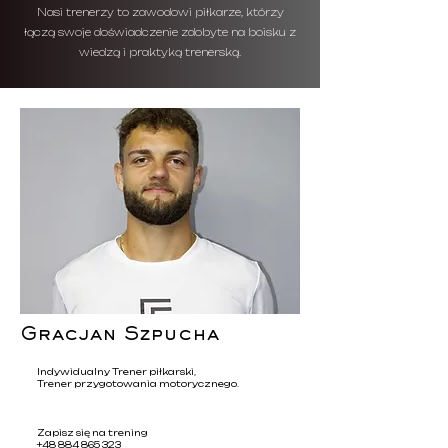
Nasi trenerzy to zawodowi piłkarze, którzy
łączą swoje doświadczenie zdobyte na boisku z
wiedzą i praktyką trenerską.
Gracjan Szpucha
Indywidualny Trener piłkarski,
Trener przygotowania motorycznego.
Zapisz się na trening
+48 884 865 323