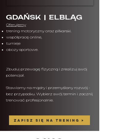
GDAŃSK | ELBLĄG
Oferujemy
trening motoryczny oraz piłkarski.
współpracę online,
turnieje
obozy sportowe.
Zbuduj przewagę fizyczną i zrealizuj swój
potencjał.
Stawiamy na mądry i przemyślany rozwój -
bez przypadku. Wybierz swój termin i zacznij
trenować profesjonalnie.
ZAPISZ SIĘ NA TRENING >